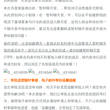
员则面临「究竟是否要主动退群」的尴尬状况。
本次共度新版推出的「暂时聊天室」，帮你消灭这类抛弃式群组、
从此挥别内心小剧场！在「暂时聊天室」中，可以在不创建群组的
情况下邀请要参与讨论的成员进入聊天室，这些人就会和你在同一
个聊天室中轻松协作，最后无论是要删除该暂时聊天室或是升级为
群组都没问题！
操作说明：点选创建聊天＞直接从好友列表中点选要加入暂时聊天
室的成员名字＞选完之后点右上角的完成＞成功创建暂时聊天室
(TIPS：如果在列表中找不到要加入聊天室的成员，就代表你们还没
有成为好友，所以别忘了先加该成员为好友喔！)
二、审批进度随时掌握，电子邮件帮你温馨提醒
送出审批后迟迟没有动静，却又不好意思提醒审批人吗？就交给共
度帮你解决吧！本次新版中，我们让审批从送出到同意或驳回等行
为，都用电子邮件的方式同步通知申请人和审批人，不只让你能随
时掌握审批进度，也能「温馨提醒」主管别忘了完成审批。