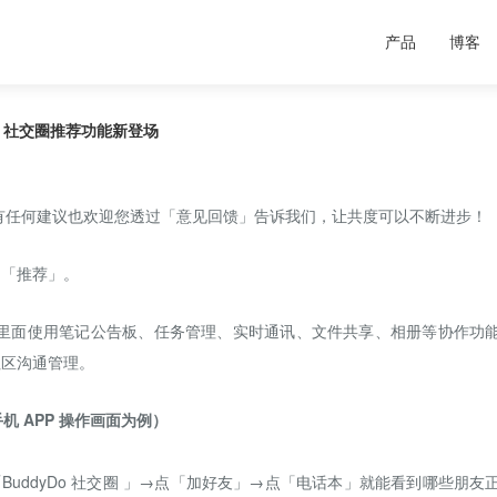
产品
博客
Do 社交圈推荐功能新登场
有任何建议也欢迎您透过「意见回馈」告诉我们，让共度可以不断进步！
－「推荐」。
里面使用笔记公告板、任务管理、实时通讯、文件共享、相册等协作功
社区沟通管理。
手机
APP
操作画面为例）
进入「BuddyDo 社交圈 」→点「加好友」→点「电话本」就能看到哪些朋友