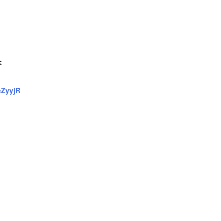
本
ZyyjR